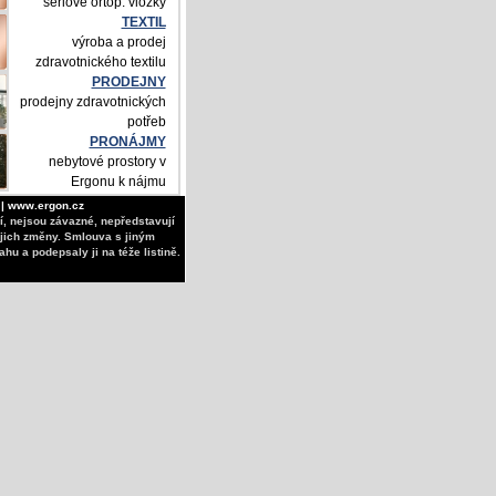
seriové ortop. vložky
TEXTIL
výroba a prodej
zdravotnického textilu
PRODEJNY
prodejny zdravotnických
potřeb
PRONÁJMY
nebytové prostory v
Ergonu k nájmu
| www.ergon.cz
í, nejsou závazné, nepředstavují
ejich změny. Smlouva s jiným
u a podepsaly ji na téže listině.